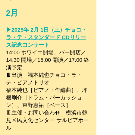
2月
▶︎
2025年 2月 1日（土）チョコ・
ラ・テ・スタンダード CDリリー
ス記念コンサート
14:00 ホワイエ開場、バー開店／
14:30 開場／15:00 開演／17:00 終
演予定​​
🍫出演 福本純也チョコ・ラ・
テ・ピアノトリオ
福本純也［ピアノ・作編曲］、坪
根剛介［ドラム・パーカッショ
ン］、東野恵祐［ベース］
🍫主催・お問い合わせ：横浜市鶴
見区民文化センター サルビアホー
ル