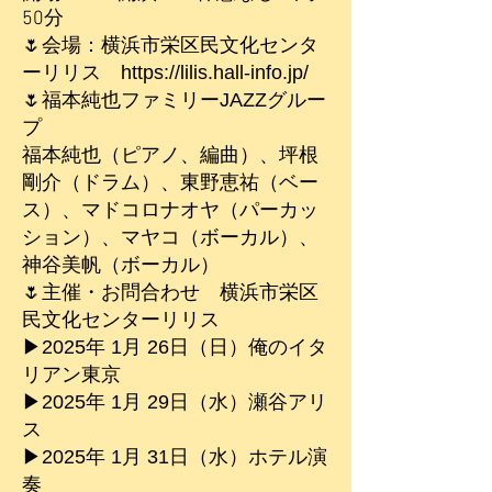
50分
🌷会場：横浜市栄区民文化センタ
ーリリス
https://lilis.hall-info.jp/
🌷福本純也ファミリーJAZZグルー
プ
福本純也（ピアノ、編曲）、坪根
剛介（ドラム）、東野恵祐（ベー
ス）、マドコロナオヤ（パーカッ
ション）、マヤコ（ボーカル）、
神谷美帆（ボーカル）
🌷主催・お問合わせ 横浜市栄区
民文化センターリリス
▶︎2025
年 1月 26
日（日
）俺のイタ
リアン東京
▶︎2025
年 1月 29
日（水
）瀬谷アリ
ス
▶︎2025
年 1月 31
日（水
）ホテル演
奏